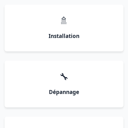
🚿
Installation
🔧
Dépannage