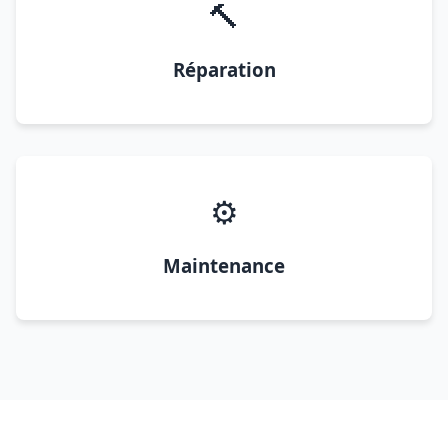
🔨
Réparation
⚙️
Maintenance