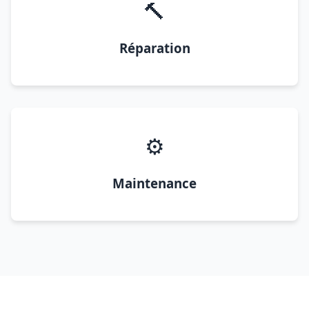
🔨
Réparation
⚙️
Maintenance