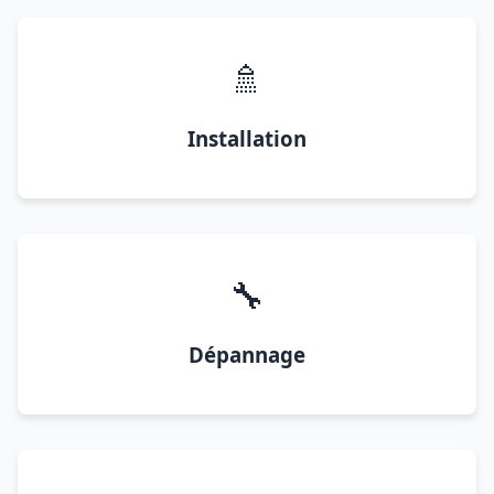
🚿
Installation
🔧
Dépannage