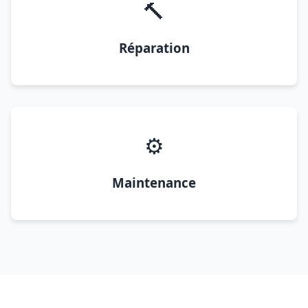
🔨
Réparation
⚙️
Maintenance