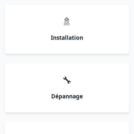
🚿
Installation
🔧
Dépannage