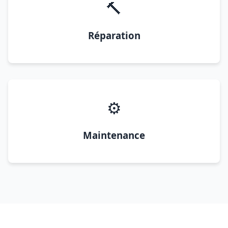
🔨
Réparation
⚙️
Maintenance