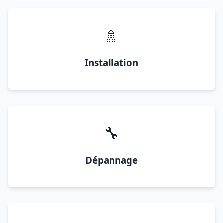
🚿
Installation
🔧
Dépannage