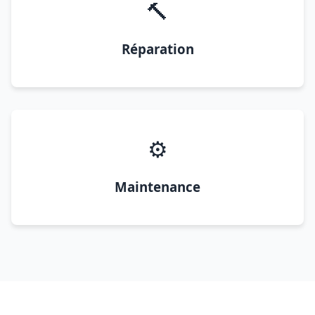
🔨
Réparation
⚙️
Maintenance