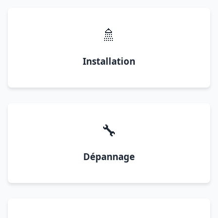
🚿
Installation
🔧
Dépannage