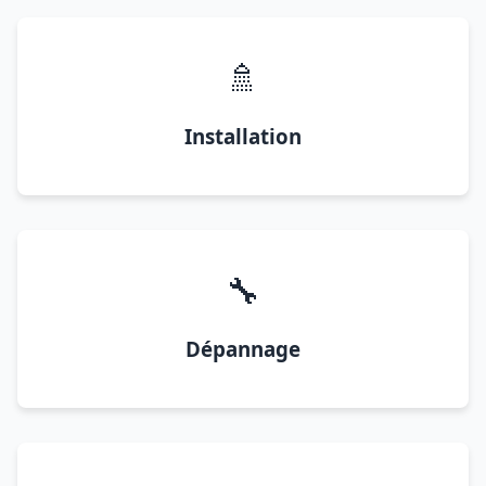
🚿
Installation
🔧
Dépannage