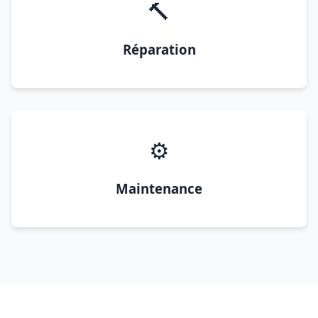
🔨
Réparation
⚙️
Maintenance