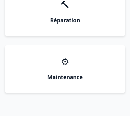
🔨
Réparation
⚙️
Maintenance