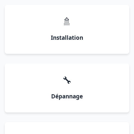
🚿
Installation
🔧
Dépannage