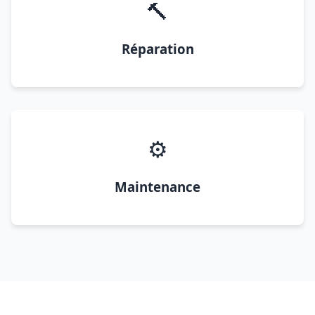
🔨
Réparation
⚙️
Maintenance