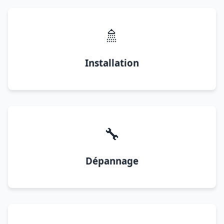
🚿
Installation
🔧
Dépannage