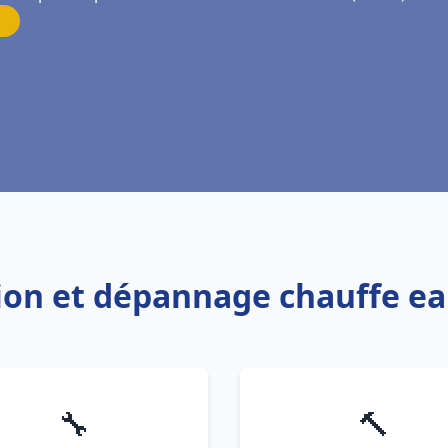
tion et dépannage chauffe e
🔧
🔨