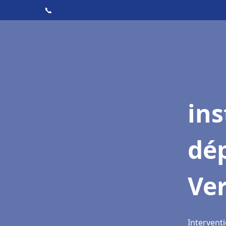
📞
ins
dé
Ver
Interventi