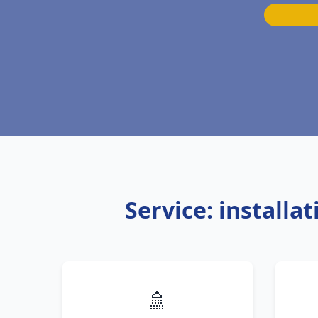
Service: installa
🚿