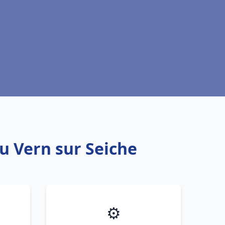
au Vern sur Seiche
⚙️