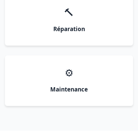
🔨
Réparation
⚙️
Maintenance