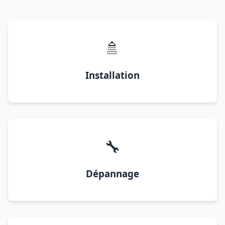
🚿
Installation
🔧
Dépannage