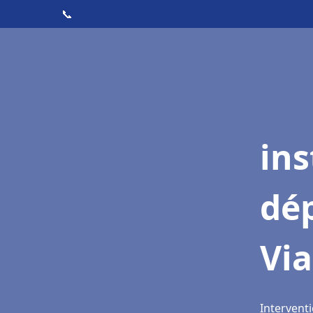
📞
ins
dé
Vi
Intervent