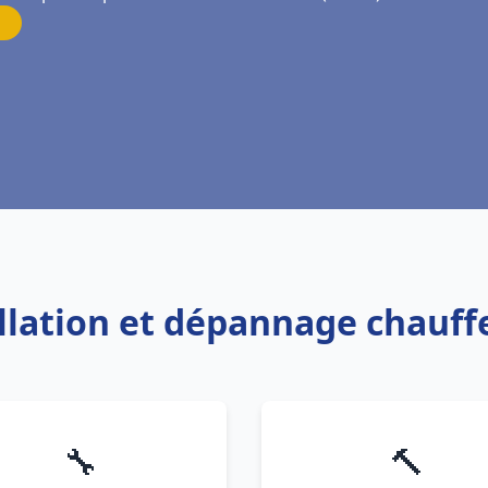
allation et dépannage chauf
🔧
🔨