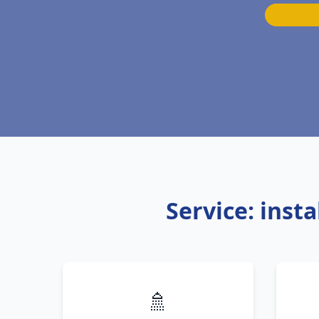
Service: inst
🚿