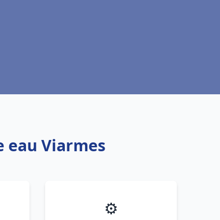
fe eau Viarmes
⚙️