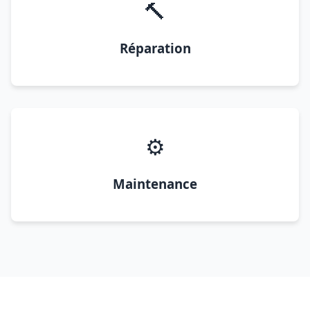
🔨
Réparation
⚙️
Maintenance