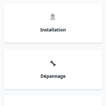
🚿
Installation
🔧
Dépannage