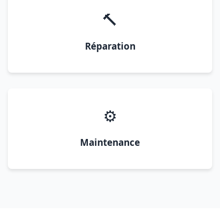
🔨
Réparation
⚙️
Maintenance