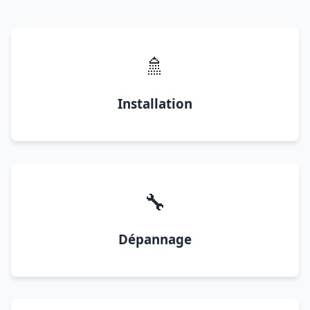
🚿
Installation
🔧
Dépannage