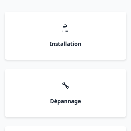
🚿
Installation
🔧
Dépannage