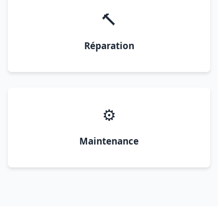
🔨
Réparation
⚙️
Maintenance