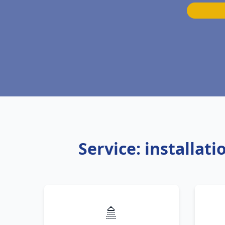
Service: installat
🚿