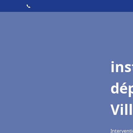
📞
ins
dé
Vil
Interventi