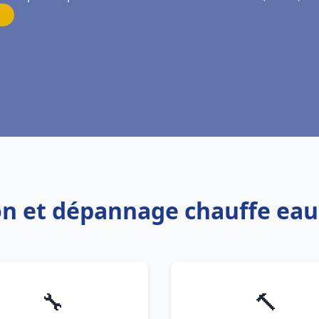
ion et dépannage chauffe ea
🔧
🔨