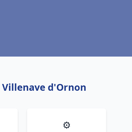
u Villenave d'Ornon
⚙️