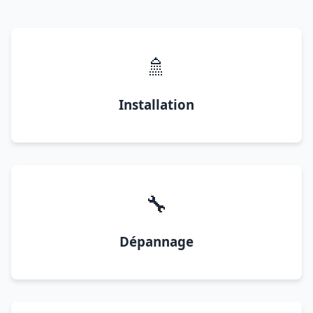
🚿
Installation
🔧
Dépannage