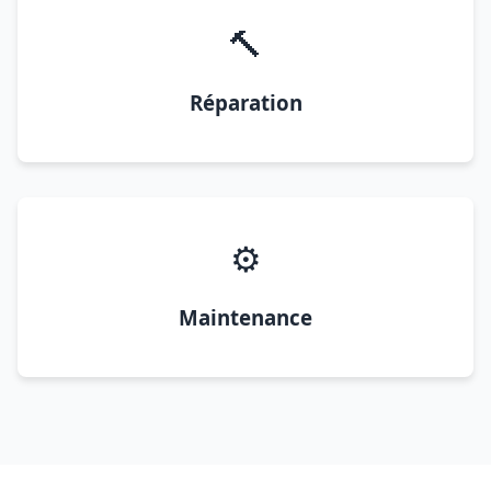
🔨
Réparation
⚙️
Maintenance