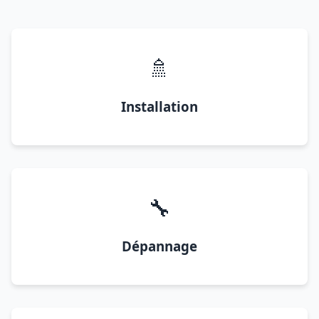
🚿
Installation
🔧
Dépannage