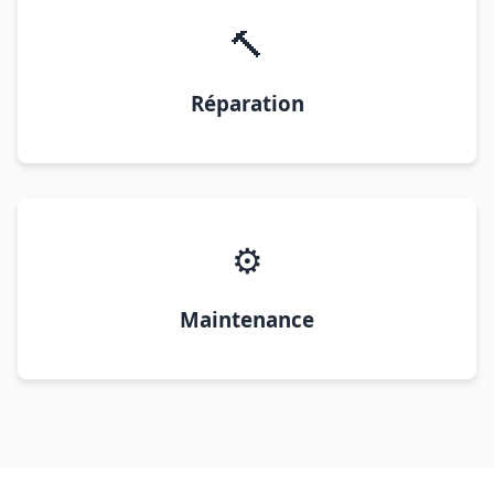
🔨
Réparation
⚙️
Maintenance