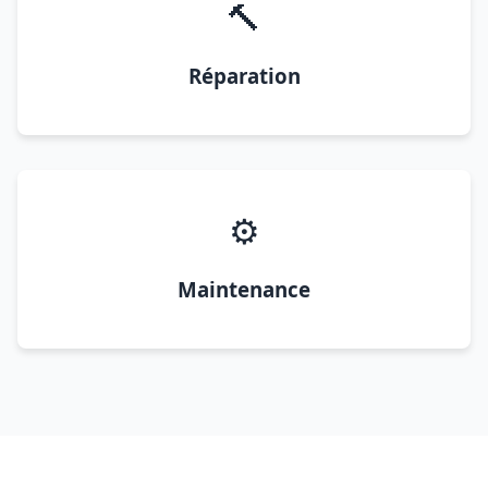
🔨
Réparation
⚙️
Maintenance