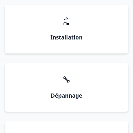
🚿
Installation
🔧
Dépannage