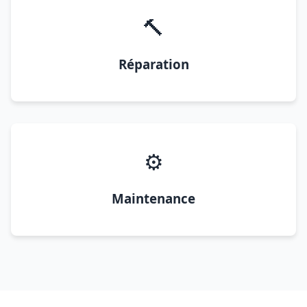
🔨
Réparation
⚙️
Maintenance