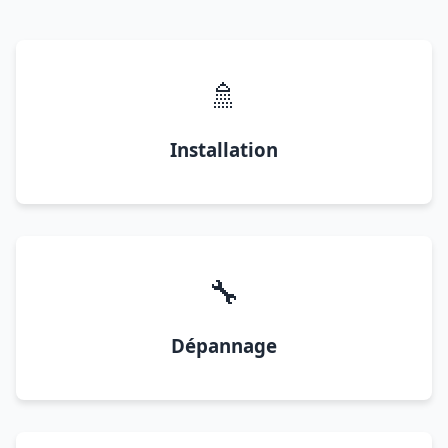
🚿
Installation
🔧
Dépannage